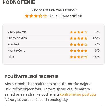
HODNOTENIE
5 komentáre zákazníkov
3.5 z 5 hviezdičiek
Vlhký povrch
4/5
Suchý povrch
4.5/5
Komfort
4/5
Kvalita/Cena
5/5
Hluk
3.5/5
POUŽÍVATEĽSKÉ RECENZIE
Aby ste mohli hodnotiť tento produkt, musíte najprv
uskutočniť objednávku. Informujeme vás, že názory
zanechané na stránke podliehajú
kontrolnému postupu
.
Názory sú zoradené iba chronologicky.