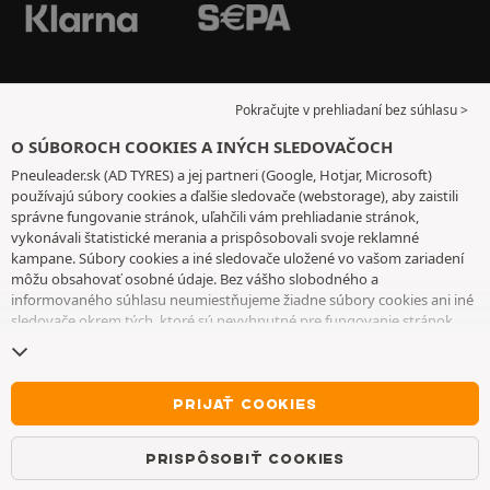
Pokračujte v prehliadaní bez súhlasu >
O SÚBOROCH COOKIES A INÝCH SLEDOVAČOCH
Pneuleader.sk (AD TYRES) a jej partneri (Google, Hotjar, Microsoft)
používajú súbory cookies a ďalšie sledovače (webstorage), aby zaistili
správne fungovanie stránok, uľahčili vám prehliadanie stránok,
vykonávali štatistické merania a prispôsobovali svoje reklamné
kampane. Súbory cookies a iné sledovače uložené vo vašom zariadení
môžu obsahovať osobné údaje. Bez vášho slobodného a
informovaného súhlasu neumiestňujeme žiadne súbory cookies ani iné
sledovače okrem tých, ktoré sú nevyhnutné pre fungovanie stránok.
Váš výber uchovávame 6 mesiacov. Svoj súhlas môžete kedykoľvek
odvolať tak, že prejdete na
stránku cookies a iné sledovače
. Môžete sa
rozhodnúť pokračovať v prehliadaní bez súhlasu s ukladaním súborov
cookies alebo iných sledovačov. Ich odmietnutie nebráni prístupu k
PRIJAŤ COOKIES
službám. Ak chcete získať ďalšie informácie, pozrite si
stránku so
súbormi cookies a ďalšími sledovačmi
.
PRISPÔSOBIŤ COOKIES