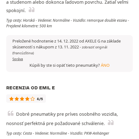
a studenom alebo dokonca ľadovom povrchu. Zatiaľ veľmi
spokojní.
Typ cesty: Horská - Vedenie: Normálne - Vozidlo: remorque double essieu -
Prejdené kilometre: 500 km
Preložené hodnotenie z 14. 12. 2022 od AXELE G na základe
skúseností s nákupom z 13. 11. 2022
-
zobraziť originál
(francúzština)
Správa
Kúpili by ste si opäť tieto pneumatiky?
ÁNO
RECENZIA OD EMIL E
4/5
Dobré pneumatiky pre príves osobného vozidla,
nosnosť perfektná pre požadované schválenie.
Typ cesty: Cesta - Vedenie: Normálne - Vozidlo: PKW-Anhänger