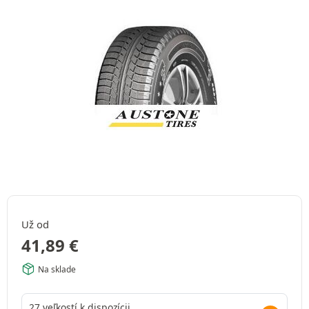
Už od
41,89
€
Na sklade
27 veľkostí k dispozícii