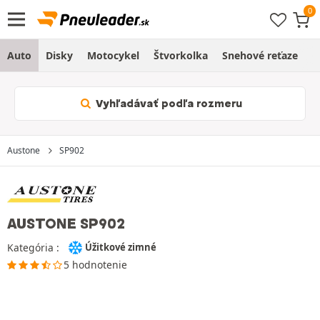
Auto
Disky
Motocykel
Štvorkolka
Snehové reťaze
O
Vyhľadávať podľa rozmeru
Austone
SP902
AUSTONE SP902
Kategória :
Úžitkové zimné
5 hodnotenie