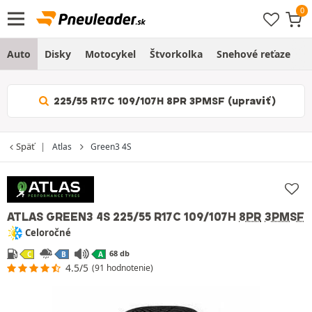
Auto
Disky
Motocykel
Štvorkolka
Snehové reťaze
O
225/55 R17C 109/107H 8PR 3PMSF (upraviť)
Späť
Atlas
Green3 4S
ATLAS GREEN3 4S
225/55 R17C 109/107H
8PR
3PMSF
Celoročné
68 db
C
B
A
4.5/5
(91 hodnotenie)