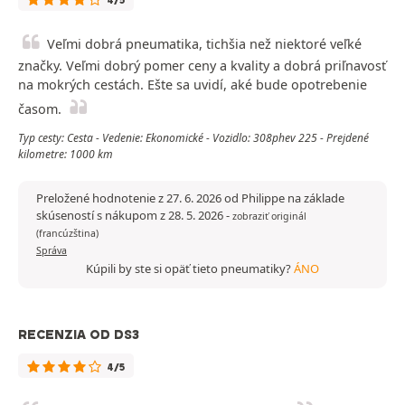
4/5
Veľmi dobrá pneumatika, tichšia než niektoré veľké
značky. Veľmi dobrý pomer ceny a kvality a dobrá priľnavosť
na mokrých cestách. Ešte sa uvidí, aké bude opotrebenie
časom.
Typ cesty: Cesta - Vedenie: Ekonomické - Vozidlo: 308phev 225 - Prejdené
kilometre: 1000 km
Preložené hodnotenie z 27. 6. 2026 od Philippe na základe
skúseností s nákupom z 28. 5. 2026
-
zobraziť originál
(francúzština)
Správa
Kúpili by ste si opäť tieto pneumatiky?
ÁNO
RECENZIA OD DS3
4/5