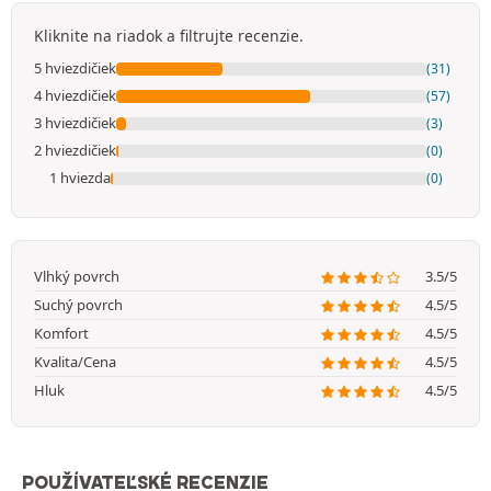
Kliknite na riadok a filtrujte recenzie.
5 hviezdičiek
(31)
4 hviezdičiek
(57)
3 hviezdičiek
(3)
2 hviezdičiek
(0)
1 hviezda
(0)
Vlhký povrch
3.5/5
Suchý povrch
4.5/5
Komfort
4.5/5
Kvalita/Cena
4.5/5
Hluk
4.5/5
POUŽÍVATEĽSKÉ RECENZIE