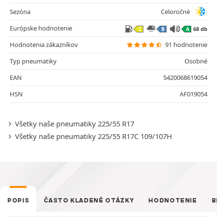
Sezóna
Celoročné
Európske hodnotenie
68 db
C
B
A
Hodnotenia zákazníkov
91 hodnotenie
Typ pneumatiky
Osobné
EAN
5420068619054
HSN
AF019054
Všetky naše pneumatiky 225/55 R17
Všetky naše pneumatiky 225/55 R17C 109/107H
POPIS
ČASTO KLADENÉ OTÁZKY
HODNOTENIE
B