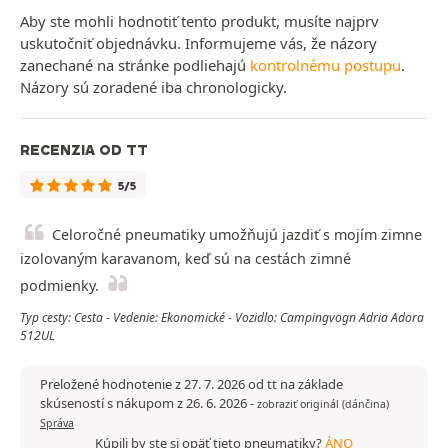
Aby ste mohli hodnotiť tento produkt, musíte najprv
uskutočniť objednávku. Informujeme vás, že názory
zanechané na stránke podliehajú
kontrolnému postupu
.
Názory sú zoradené iba chronologicky.
RECENZIA OD TT
5/5
Celoročné pneumatiky umožňujú jazdiť s mojím zimne
izolovaným karavanom, keď sú na cestách zimné
podmienky.
Typ cesty: Cesta - Vedenie: Ekonomické - Vozidlo: Campingvogn Adria Adora
512UL
Preložené hodnotenie z 27. 7. 2026 od tt na základe
skúseností s nákupom z 26. 6. 2026
-
zobraziť originál (dánčina)
Správa
Kúpili by ste si opäť tieto pneumatiky?
ÁNO