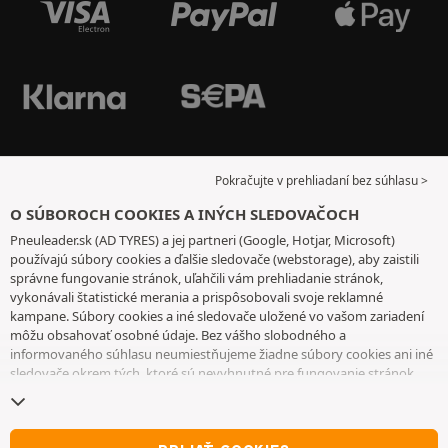
Pokračujte v prehliadaní bez súhlasu >
O SÚBOROCH COOKIES A INÝCH SLEDOVAČOCH
Pneuleader.sk (AD TYRES) a jej partneri (Google, Hotjar, Microsoft)
používajú súbory cookies a ďalšie sledovače (webstorage), aby zaistili
správne fungovanie stránok, uľahčili vám prehliadanie stránok,
vykonávali štatistické merania a prispôsobovali svoje reklamné
kampane. Súbory cookies a iné sledovače uložené vo vašom zariadení
môžu obsahovať osobné údaje. Bez vášho slobodného a
informovaného súhlasu neumiestňujeme žiadne súbory cookies ani iné
sledovače okrem tých, ktoré sú nevyhnutné pre fungovanie stránok.
Váš výber uchovávame 6 mesiacov. Svoj súhlas môžete kedykoľvek
odvolať tak, že prejdete na
stránku cookies a iné sledovače
. Môžete sa
rozhodnúť pokračovať v prehliadaní bez súhlasu s ukladaním súborov