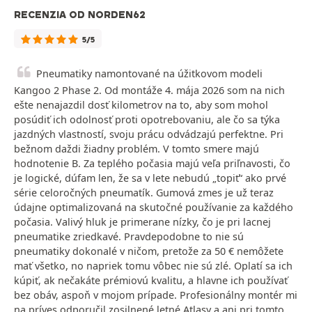
RECENZIA OD NORDEN62
5/5
Pneumatiky namontované na úžitkovom modeli
Kangoo 2 Phase 2. Od montáže 4. mája 2026 som na nich
ešte nenajazdil dosť kilometrov na to, aby som mohol
posúdiť ich odolnosť proti opotrebovaniu, ale čo sa týka
jazdných vlastností, svoju prácu odvádzajú perfektne. Pri
bežnom daždi žiadny problém. V tomto smere majú
hodnotenie B. Za teplého počasia majú veľa priľnavosti, čo
je logické, dúfam len, že sa v lete nebudú „topiť“ ako prvé
série celoročných pneumatík. Gumová zmes je už teraz
údajne optimalizovaná na skutočné používanie za každého
počasia. Valivý hluk je primerane nízky, čo je pri lacnej
pneumatike zriedkavé. Pravdepodobne to nie sú
pneumatiky dokonalé v ničom, pretože za 50 € nemôžete
mať všetko, no napriek tomu vôbec nie sú zlé. Oplatí sa ich
kúpiť, ak nečakáte prémiovú kvalitu, a hlavne ich používať
bez obáv, aspoň v mojom prípade. Profesionálny montér mi
na príves odporučil zosilnené letné Atlasy a ani pri tomto