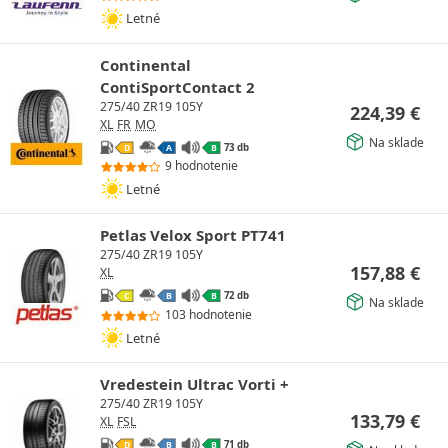
Letné
Continental
ContiSportContact 2
275/40 ZR19 105Y
224,39
€
XL
FR
MO
Na sklade
73 db
D
A
B
9 hodnotenie
Letné
Petlas Velox Sport PT741
275/40 ZR19 105Y
157,88
€
XL
72 db
C
B
B
Na sklade
103 hodnotenie
Letné
Vredestein Ultrac Vorti +
275/40 ZR19 105Y
133,79
€
XL
FSL
71 db
D
B
B