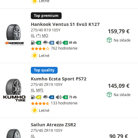
Letné
Top premium
Hankook Ventus S1 Evo3 K127
159,79
€
275/40 R19 105Y
XL
(*)
MO
Na sklade
69 db
A
B
A
762 hodnotenie
Letné
Top quality
Kumho Ecsta Sport PS72
145,09
€
275/40 ZR19 105Y
XL
MFS
Na sklade
73 db
C
A
B
133 hodnotenie
Letné
Sailun Atrezzo ZSR2
275/40 ZR19 105Y
90,79
€
XL