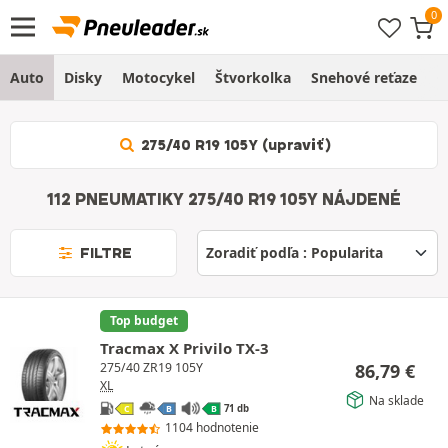
Auto
Disky
Motocykel
Štvorkolka
Snehové reťaze
O
275/40 R19 105Y (upraviť)
112 PNEUMATIKY 275/40 R19 105Y NÁJDENÉ
FILTRE
Top budget
Tracmax X Privilo TX-3
86,79
€
275/40 ZR19 105Y
XL
Na sklade
71 db
C
B
B
1104 hodnotenie