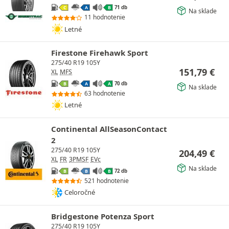
71 db
C
A
B
Na sklade
11 hodnotenie
Letné
Firestone Firehawk Sport
275/40 R19 105Y
151,79
€
XL
MFS
70 db
B
A
A
Na sklade
63 hodnotenie
Letné
Continental AllSeasonContact
2
275/40 R19 105Y
204,49
€
XL
FR
3PMSF
EVc
Na sklade
72 db
B
B
B
521 hodnotenie
Celoročné
Bridgestone Potenza Sport
275/40 R19 105Y