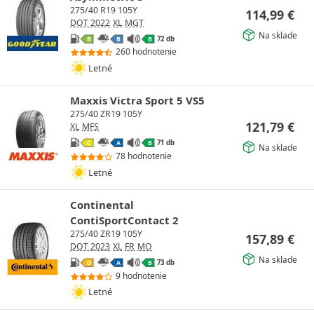
275/40 R19 105Y
114,99
€
DOT 2022
XL
MGT
Na sklade
72 db
B
B
B
260 hodnotenie
Letné
Maxxis Victra Sport 5 VS5
275/40 ZR19 105Y
121,79
€
XL
MFS
71 db
C
A
B
Na sklade
78 hodnotenie
Letné
Continental
ContiSportContact 2
275/40 ZR19 105Y
157,89
€
DOT 2023
XL
FR
MO
Na sklade
73 db
D
A
B
9 hodnotenie
Letné