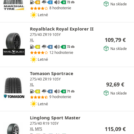
72 db
D
C
B
Na sklade
8 hodnotenie
Letné
Royalblack Royal Explorer II
275/40 ZR19 105Y
109,79
€
XL
72 db
C
B
B
Na sklade
12 hodnotenie
Letné
Tomason Sportrace
275/40 ZR19 105Y
92,69
€
XL
71 db
C
B
B
Na sklade
9 hodnotenie
Letné
Linglong Sport Master
275/40 R19 105Y
115,09
€
XL
MFS