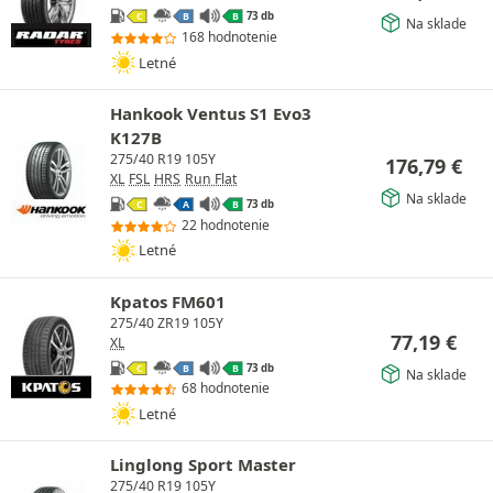
73 db
C
B
B
Na sklade
168 hodnotenie
Letné
Hankook Ventus S1 Evo3
K127B
275/40 R19 105Y
176,79
€
XL
FSL
HRS
Run Flat
Na sklade
73 db
C
A
B
22 hodnotenie
Letné
Kpatos FM601
275/40 ZR19 105Y
77,19
€
XL
73 db
C
B
B
Na sklade
68 hodnotenie
Letné
Linglong Sport Master
275/40 R19 105Y