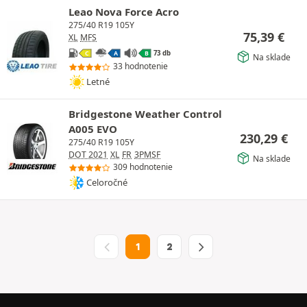
Leao Nova Force Acro
275/40 R19 105Y
75,39
€
XL
MFS
73 db
C
A
B
Na sklade
33 hodnotenie
Letné
Bridgestone Weather Control
A005 EVO
230,29
€
275/40 R19 105Y
DOT 2021
XL
FR
3PMSF
Na sklade
309 hodnotenie
Celoročné
1
2