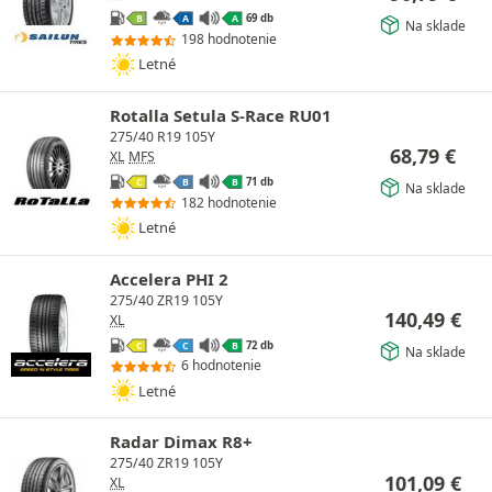
69 db
B
A
A
Na sklade
198 hodnotenie
Letné
Rotalla Setula S-Race RU01
275/40 R19 105Y
68,79
€
XL
MFS
71 db
C
B
B
Na sklade
182 hodnotenie
Letné
Accelera PHI 2
275/40 ZR19 105Y
140,49
€
XL
72 db
C
C
B
Na sklade
6 hodnotenie
Letné
Radar Dimax R8+
275/40 ZR19 105Y
101,09
€
XL