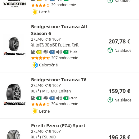
Na sklade
29 hodnotenie
Letné
Bridgestone Turanza All
Season 6
275/40 R19 105Y
207,78
€
XL
MFS
3PMSF
Enliten
EVR
Na sklade
71 db
C
B
B
207 hodnotenie
Celoročné
Bridgestone Turanza T6
275/40 R19 105Y
159,79
€
XL
(*)
MFS
MO
Enliten
69 db
A
B
A
Na sklade
304 hodnotenie
Letné
Pirelli Pzero (PZ4) Sport
275/40 R19 105Y
196,28
€
XL
(*)
FSL
MO