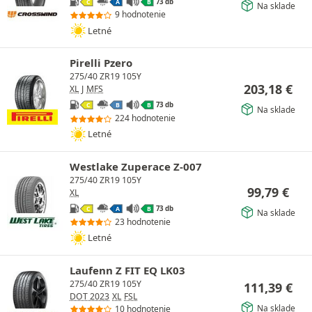
73 db
C
A
B
Na sklade
9 hodnotenie
Letné
Pirelli Pzero
275/40 ZR19 105Y
203,18
€
XL
J
MFS
73 db
C
B
B
Na sklade
224 hodnotenie
Letné
Westlake Zuperace Z-007
275/40 ZR19 105Y
99,79
€
XL
73 db
C
A
B
Na sklade
23 hodnotenie
Letné
Laufenn Z FIT EQ LK03
275/40 ZR19 105Y
111,39
€
DOT 2023
XL
FSL
Na sklade
10 hodnotenie