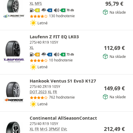
95,79
€
XL
MFS
70 db
C
A
A
Na sklade
130 hodnotenie
Letné
Laufenn Z FIT EQ LK03
275/40 R19 105Y
112,69
€
XL
73 db
D
A
B
Na sklade
10 hodnotenie
Letné
Hankook Ventus S1 Evo3 K127
275/40 ZR19 105Y
149,69
€
DOT 2023
XL
FR
Na sklade
762 hodnotenie
Letné
Continental AllSeasonContact
275/40 R19 105Y
212,49
€
XL
FR
M+S
3PMSF
EVc