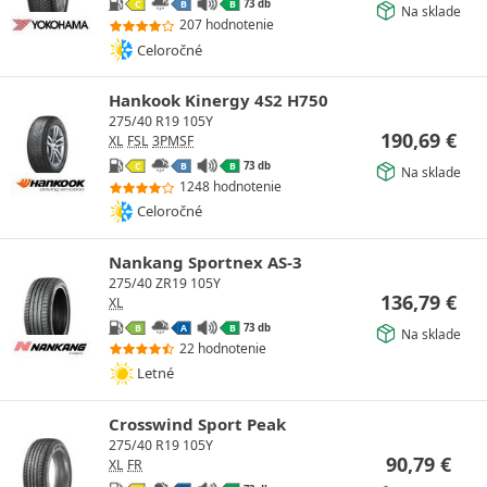
73 db
C
B
B
Na sklade
207 hodnotenie
Celoročné
Hankook Kinergy 4S2 H750
275/40 R19 105Y
190,69
€
XL
FSL
3PMSF
73 db
C
B
B
Na sklade
1248 hodnotenie
Celoročné
Nankang Sportnex AS-3
275/40 ZR19 105Y
136,79
€
XL
73 db
B
A
B
Na sklade
22 hodnotenie
Letné
Crosswind Sport Peak
275/40 R19 105Y
90,79
€
XL
FR