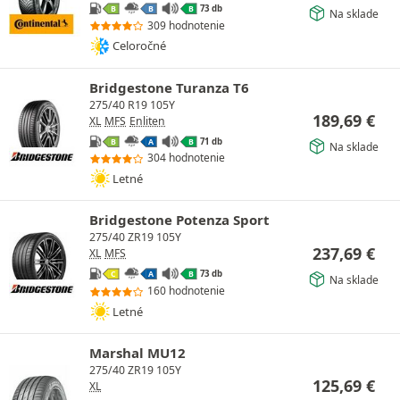
73 db
B
B
B
Na sklade
309 hodnotenie
Celoročné
Bridgestone Turanza T6
275/40 R19 105Y
189,69
€
XL
MFS
Enliten
71 db
B
A
B
Na sklade
304 hodnotenie
Letné
Bridgestone Potenza Sport
275/40 ZR19 105Y
237,69
€
XL
MFS
73 db
C
A
B
Na sklade
160 hodnotenie
Letné
Marshal MU12
275/40 ZR19 105Y
125,69
€
XL