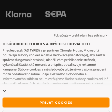
Pokračujte v prehliadaní bez súhlasu >
O SÚBOROCH COOKIES A INÝCH SLEDOVAČOCH
Pneuleader.sk (AD TYRES) a jej partneri (Google, Hotjar, Microsoft)
používajú súbory cookies a ďalšie sledovače (webstorage), aby zaistili
správne fungovanie stránok, uľahčili vám prehliadanie stránok,
vykonávali štatistické merania a prispôsobovali svoje reklamné
kampane. Súbory cookies a iné sledovače uložené vo vašom zariadení
môžu obsahovať osobné údaje. Bez vášho slobodného a
informovaného súhlasu neumiestňujeme žiadne súbory cookies ani iné
sledovače okrem tých, ktoré sú nevyhnutné pre fungovanie stránok.
Váš výber uchovávame 6 mesiacov. Svoj súhlas môžete kedykoľvek
odvolať tak, že prejdete na
stránku cookies a iné sledovače
. Môžete sa
rozhodnúť pokračovať v prehliadaní bez súhlasu s ukladaním súborov
cookies alebo iných sledovačov. Ich odmietnutie nebráni prístupu k
PRIJAŤ COOKIES
službám. Ak chcete získať ďalšie informácie, pozrite si
stránku so