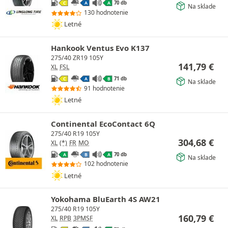
70 db
C
A
A
Na sklade
130 hodnotenie
Letné
Hankook Ventus Evo K137
275/40 ZR19 105Y
141,79
€
XL
FSL
71 db
C
A
B
Na sklade
91 hodnotenie
Letné
Continental EcoContact 6Q
275/40 R19 105Y
304,68
€
XL
(*)
FR
MO
70 db
A
B
A
Na sklade
102 hodnotenie
Letné
Yokohama BluEarth 4S AW21
275/40 R19 105Y
160,79
€
XL
RPB
3PMSF