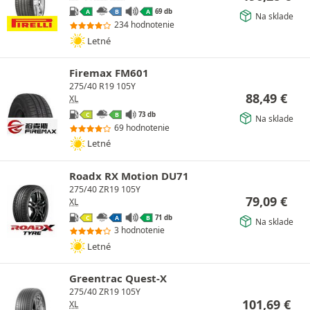
69 db
A
B
A
Na sklade
234 hodnotenie
Letné
Firemax FM601
275/40 R19 105Y
88,49
€
XL
73 db
C
B
Na sklade
69 hodnotenie
Letné
Roadx RX Motion DU71
275/40 ZR19 105Y
79,09
€
XL
71 db
C
A
B
Na sklade
3 hodnotenie
Letné
Greentrac Quest-X
275/40 ZR19 105Y
101,69
€
XL