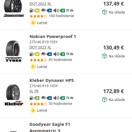
137,49
€
DOT 2022
XL
73 db
C
A
B
Na sklade
160 hodnotenie
Letné
Nokian Powerproof 1
275/40 R19 105Y
130,49
€
DOT 2023
XL
73 db
C
A
B
Na sklade
95 hodnotenie
Letné
Kleber Dynaxer HP5
275/40 R19 105Y
172,89
€
XL
FR
73 db
B
A
B
Na sklade
50 hodnotenie
Letné
Goodyear Eagle F1
Asymmetric 3