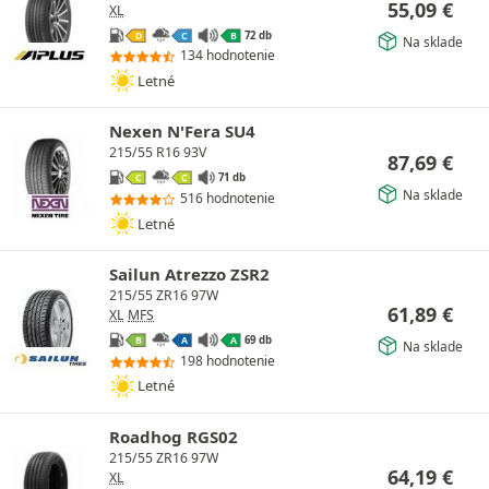
55,09
€
XL
72 db
D
C
B
Na sklade
134 hodnotenie
Letné
Nexen N'Fera SU4
215/55 R16 93V
87,69
€
71 db
C
C
Na sklade
516 hodnotenie
Letné
Sailun Atrezzo ZSR2
215/55 ZR16 97W
61,89
€
XL
MFS
69 db
B
A
A
Na sklade
198 hodnotenie
Letné
Roadhog RGS02
215/55 ZR16 97W
64,19
€
XL