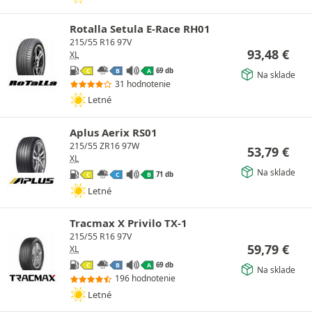
Rotalla Setula E-Race RH01
215/55 R16 97V
93,48
€
XL
69 db
C
B
A
Na sklade
31 hodnotenie
Letné
Aplus Aerix RS01
215/55 ZR16 97W
53,79
€
XL
Na sklade
71 db
C
C
B
Letné
Tracmax X Privilo TX-1
215/55 R16 97V
59,79
€
XL
69 db
C
B
A
Na sklade
196 hodnotenie
Letné