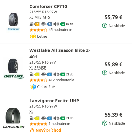
Comforser CF710
215/55 R16 97W
55,79
€
XL
MFS
M+S
69 db
D
B
A
Na sklade
45 hodnotenie
Letné
Westlake All Season Elite Z-
401
215/55 R16 97V
55,89
€
XL
3PMSF
Na sklade
72 db
C
C
B
412 hodnotenie
Celoročné
Lanvigator Excite UHP
215/55 R16 97W
XL
55,39
€
71 db
C
C
B
Na sklade
1 hodnotenie
Nový príchod