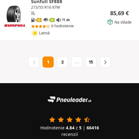
Sunfull SF888
215/55 R16 97W
85,69
€
XL
71 db
E
C
Na sklade
6 hodnotenie
Letné
1
2
…
15
Hodnotenie
4.84
z
5
|
66416
recenzií