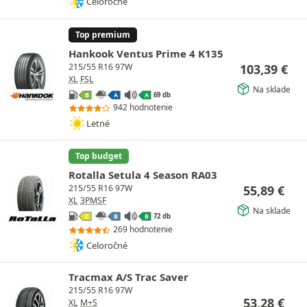
Celoročné
Top premium
Hankook Ventus Prime 4 K135
103,39
€
215/55 R16 97W
XL
FSL
Na sklade
69 db
B
A
A
942 hodnotenie
Letné
Top budget
Rotalla Setula 4 Season RA03
55,89
€
215/55 R16 97W
XL
3PMSF
Na sklade
72 db
C
B
B
269 hodnotenie
Celoročné
Tracmax A/S Trac Saver
215/55 R16 97W
53,28
€
XL
M+S