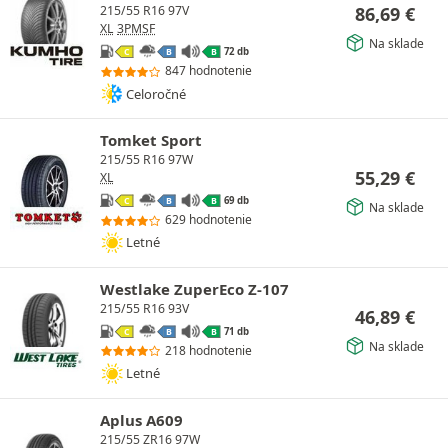
86,69
€
215/55 R16 97V
XL
3PMSF
Na sklade
72 db
C
B
B
847 hodnotenie
Celoročné
Tomket Sport
215/55 R16 97W
55,29
€
XL
69 db
C
B
B
Na sklade
629 hodnotenie
Letné
Westlake ZuperEco Z-107
215/55 R16 93V
46,89
€
71 db
C
B
B
Na sklade
218 hodnotenie
Letné
Aplus A609
215/55 ZR16 97W