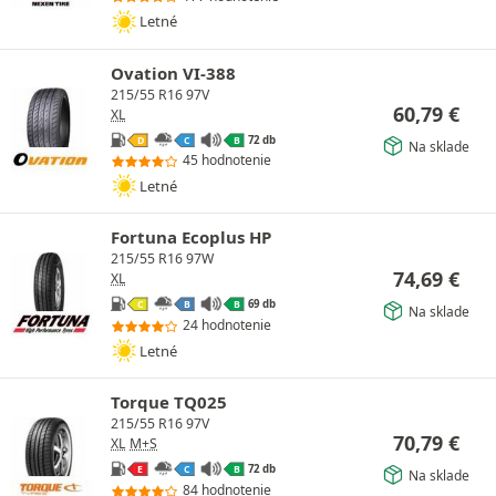
Letné
Ovation VI-388
215/55 R16 97V
60,79
€
XL
72 db
D
C
B
Na sklade
45 hodnotenie
Letné
Fortuna Ecoplus HP
215/55 R16 97W
74,69
€
XL
69 db
C
B
B
Na sklade
24 hodnotenie
Letné
Torque TQ025
215/55 R16 97V
70,79
€
XL
M+S
72 db
E
C
B
Na sklade
84 hodnotenie