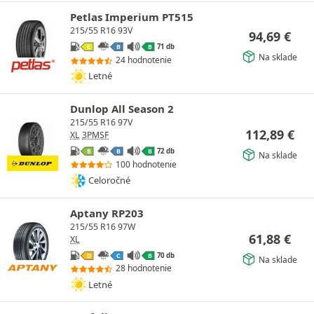
Petlas Imperium PT515
215/55 R16 93V
94,69
€
71 db
C
B
B
Na sklade
24 hodnotenie
Letné
Dunlop All Season 2
215/55 R16 97V
112,89
€
XL
3PMSF
72 db
B
B
B
Na sklade
100 hodnotenie
Celoročné
Aptany RP203
215/55 R16 97W
61,88
€
XL
70 db
D
C
B
Na sklade
28 hodnotenie
Letné