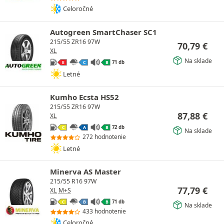
Celoročné
Autogreen SmartChaser SC1
215/55 ZR16 97W
70,79
€
XL
Na sklade
71 db
E
C
B
Letné
Kumho Ecsta HS52
215/55 ZR16 97W
87,88
€
XL
72 db
C
A
B
Na sklade
272 hodnotenie
Letné
Minerva AS Master
215/55 R16 97W
77,79
€
XL
M+S
71 db
C
B
B
Na sklade
433 hodnotenie
Celoročné