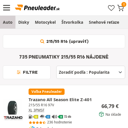
Auto
Disky
Motocykel
Štvorkolka
Snehové reťaze
O
215/55 R16 (upraviť)
735 PNEUMATIKY 215/55 R16 NÁJDENÉ
FILTRE
Voľba Pneuleader
Trazano All Season Elite Z-401
66,79
€
215/55 R16 97V
XL
3PMSF
Na sklade
72 db
C
C
B
236 hodnotenie