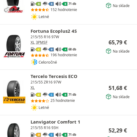
71 db
B
B
B
Na sklade
152 hodnotenie
Letné
Fortuna Ecoplus2 4S
215/55 R16 97W
65,79
€
XL
3PMSF
68 db
C
B
A
Na sklade
196 hodnotenie
Celoročné
Tercelo Tercesis ECO
215/55 ZR16 97W
51,68
€
XL
71 db
C
C
B
Na sklade
25 hodnotenie
Letné
Lanvigator Comfort 1
215/55 R16 93H
52,29
€
71 db
D
C
B