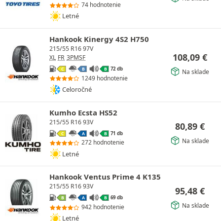
74 hodnotenie
Letné
Hankook Kinergy 4S2 H750
215/55 R16 97V
108,09
€
XL
FR
3PMSF
72 db
C
B
B
Na sklade
1249 hodnotenie
Celoročné
Kumho Ecsta HS52
215/55 R16 93V
80,89
€
71 db
C
A
B
Na sklade
272 hodnotenie
Letné
Hankook Ventus Prime 4 K135
215/55 R16 93V
95,48
€
69 db
B
A
B
Na sklade
942 hodnotenie
Letné