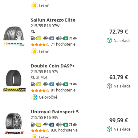
Letné
Sailun Atrezzo Elite
215/55 R16 97W
72,79
€
XL
70 db
C
B
B
Na sklade
71 hodnotenie
Letné
Double Coin DASP+
215/55 R16 97V
63,79
€
XL
3PMSF
71 db
C
C
B
Na sklade
81 hodnotenie
Celoročné
Uniroyal Rainsport 5
215/55 R16 93V
99,59
€
71 db
C
A
B
Na sklade
836 hodnotenie
Letné