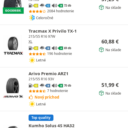
72 db
C
C
B
Na sklade
2084 hodnotenie
Celoročné
Tracmax X Privilo TX-1
215/55 R16 97W
60,88
€
XL
69 db
C
B
A
Na sklade
196 hodnotenie
Letné
Arivo Premio ARZ1
215/55 R16 93V
51,99
€
70 db
C
B
B
7 hodnotenie
Na sklade
Nový príchod
Letné
Top quality
Kumho Solus 4S HA32