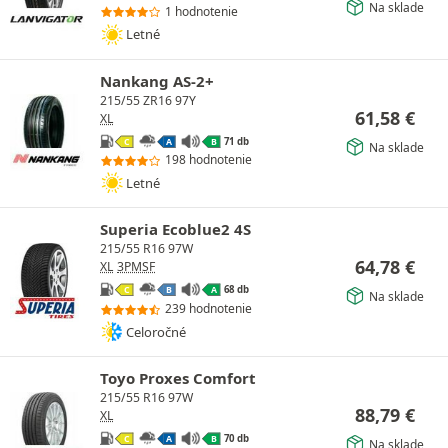
Na sklade
1 hodnotenie
Letné
Nankang AS-2+
215/55 ZR16 97Y
61,58
€
XL
71 db
C
A
B
Na sklade
198 hodnotenie
Letné
Superia Ecoblue2 4S
215/55 R16 97W
64,78
€
XL
3PMSF
68 db
C
B
A
Na sklade
239 hodnotenie
Celoročné
Toyo Proxes Comfort
215/55 R16 97W
88,79
€
XL
70 db
C
A
B
Na sklade