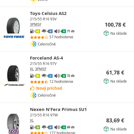
Toyo Celsius AS2
215/55 R16 93V
100,78
€
3PMSF
71 db
C
B
B
Na sklade
57 hodnotenie
Celoročné
Forceland AS-4
215/55 R16 97V
XL
3PMSF
61,78
€
72 db
C
C
B
Na sklade
12 hodnotenie
Nový príchod
Celoročné
Nexen N'Fera Primus SU1
215/55 R16 97W
83,69
€
XL
69 db
B
B
A
Na sklade
177 hodnotenie