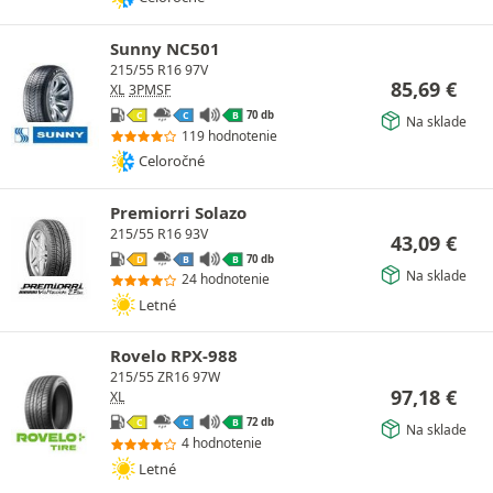
Sunny NC501
215/55 R16 97V
85,69
€
XL
3PMSF
70 db
C
C
B
Na sklade
119 hodnotenie
Celoročné
Premiorri Solazo
215/55 R16 93V
43,09
€
70 db
D
B
B
Na sklade
24 hodnotenie
Letné
Rovelo RPX-988
215/55 ZR16 97W
97,18
€
XL
72 db
C
C
B
Na sklade
4 hodnotenie
Letné