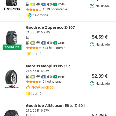
72 db
C
B
B
Na sklade
1329 hodnotenie
Celoročné
Goodride Zupereco Z-107
215/55 R16 97W
54,59
€
XL
72 db
C
B
B
Na sklade
644 hodnotenie
Letné
Nereus Neoplus NS317
215/55 R16 93V
52,39
€
66 db
C
B
A
6 hodnotenie
Na sklade
Nový príchod
Letné
Goodride AllSeason Elite Z-401
215/55 R16 97V
57,29
€
XL
FSL