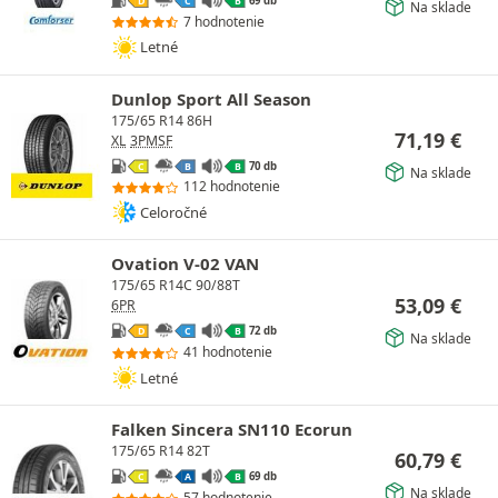
69 db
D
C
B
Na sklade
7 hodnotenie
Letné
Dunlop Sport All Season
175/65 R14 86H
71,19
€
XL
3PMSF
70 db
C
B
B
Na sklade
112 hodnotenie
Celoročné
Ovation V-02 VAN
175/65 R14C 90/88T
53,09
€
6PR
72 db
D
C
B
Na sklade
41 hodnotenie
Letné
Falken Sincera SN110 Ecorun
175/65 R14 82T
60,79
€
69 db
C
A
B
Na sklade
57 hodnotenie