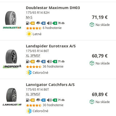
Doublestar Maximum DH03
175/65 R14 82H
71,19
€
M+S
70 db
D
B
B
Na sklade
6 hodnotenie
Letné
Landspider Eurotraxx A/S
175/65 R14 86T
60,79
€
XL
3PMSF
71 db
D
B
B
Na sklade
36 hodnotenie
Celoročné
Lanvigator Catchfors A/S
175/65 R14 86T
69,89
€
XL
3PMSF
71 db
D
C
B
Na sklade
30 hodnotenie
Celoročné