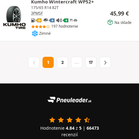
Kumho Wintercraft WP52+
175/65 R14 82T
45,99
€
3PMSF
71 db
D
B
B
Na sklade
197 hodnotenie
Zimné
1
2
…
17
Hodnotenie
4.84
z
5
|
66473
recenzií