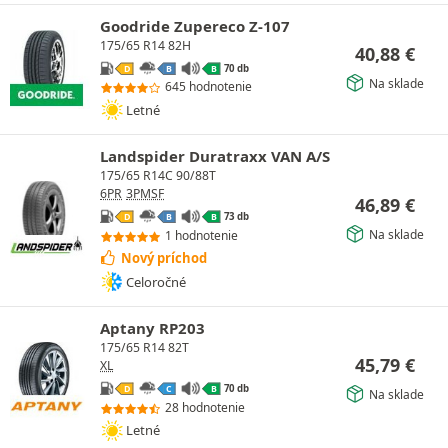
Goodride Zupereco Z-107
175/65 R14 82H
40,88
€
70 db
D
B
B
Na sklade
645 hodnotenie
Letné
Landspider Duratraxx VAN A/S
175/65 R14C 90/88T
6PR
3PMSF
46,89
€
73 db
D
B
B
Na sklade
1 hodnotenie
Nový príchod
Celoročné
Aptany RP203
175/65 R14 82T
45,79
€
XL
70 db
D
C
B
Na sklade
28 hodnotenie
Letné