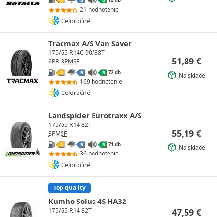
72 db
D
B
B
21 hodnotenie
Celoročné
Tracmax A/S Van Saver
175/65 R14C 90/88T
51,89
€
6PR
3PMSF
72 db
D
B
B
Na sklade
169 hodnotenie
Celoročné
Landspider Eurotraxx A/S
175/65 R14 82T
55,19
€
3PMSF
71 db
D
B
B
Na sklade
36 hodnotenie
Celoročné
Top quality
Kumho Solus 4S HA32
47,59
€
175/65 R14 82T