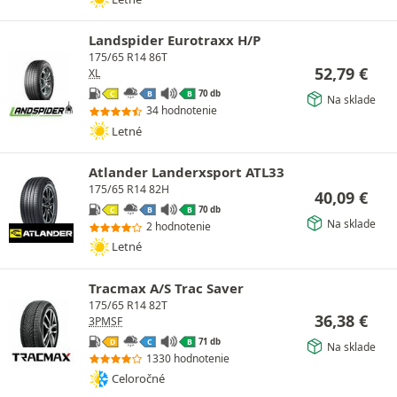
Landspider Eurotraxx H/P
175/65 R14 86T
52,79
€
XL
70 db
C
B
B
Na sklade
34 hodnotenie
Letné
Atlander Landerxsport ATL33
175/65 R14 82H
40,09
€
70 db
C
B
B
Na sklade
2 hodnotenie
Letné
Tracmax A/S Trac Saver
175/65 R14 82T
36,38
€
3PMSF
71 db
D
C
B
Na sklade
1330 hodnotenie
Celoročné