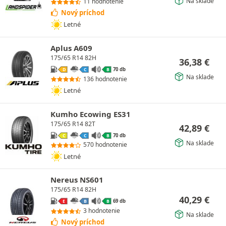
Na sklade
11 hodnotenie
Nový príchod
Letné
Aplus A609
175/65 R14 82H
36,38
€
70 db
D
C
B
Na sklade
136 hodnotenie
Letné
Kumho Ecowing ES31
175/65 R14 82T
42,89
€
70 db
C
C
B
Na sklade
570 hodnotenie
Letné
Nereus NS601
175/65 R14 82H
40,29
€
69 db
E
B
B
3 hodnotenie
Na sklade
Nový príchod