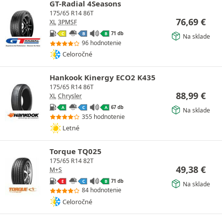
GT-Radial 4Seasons
175/65 R14 86T
76,69
€
XL
3PMSF
71 db
C
B
B
Na sklade
96 hodnotenie
Celoročné
Hankook Kinergy ECO2 K435
175/65 R14 86T
88,99
€
XL
Chrysler
67 db
A
C
A
Na sklade
355 hodnotenie
Letné
Torque TQ025
175/65 R14 82T
49,38
€
M+S
71 db
E
C
B
Na sklade
84 hodnotenie
Celoročné