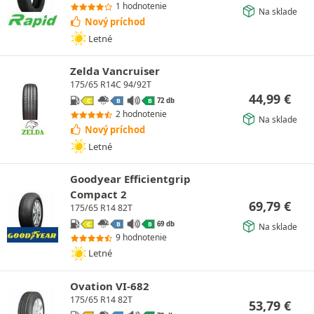
1 hodnotenie
Na sklade
Nový príchod
Letné
Zelda Vancruiser
175/65 R14C 94/92T
44,99
€
72 db
C
B
B
2 hodnotenie
Na sklade
Nový príchod
Letné
Goodyear Efficientgrip
Compact 2
69,79
€
175/65 R14 82T
69 db
C
B
B
Na sklade
9 hodnotenie
Letné
Ovation VI-682
175/65 R14 82T
53,79
€