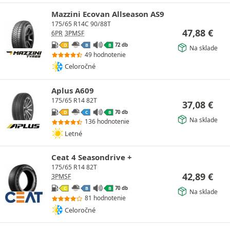
Mazzini Ecovan Allseason AS9
175/65 R14C 90/88T
47,88
€
6PR
3PMSF
72 db
D
B
B
Na sklade
49 hodnotenie
Celoročné
Aplus A609
175/65 R14 82T
37,08
€
70 db
D
C
B
Na sklade
136 hodnotenie
Letné
Ceat 4 Seasondrive +
175/65 R14 82T
42,89
€
3PMSF
70 db
C
B
B
Na sklade
81 hodnotenie
Celoročné