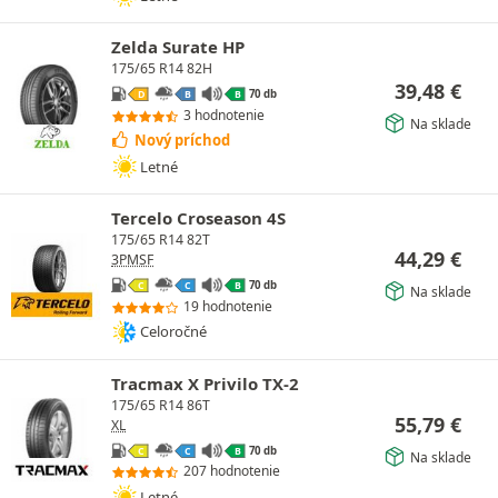
Zelda Surate HP
175/65 R14 82H
39,48
€
70 db
D
B
B
3 hodnotenie
Na sklade
Nový príchod
Letné
Tercelo Croseason 4S
175/65 R14 82T
44,29
€
3PMSF
70 db
C
C
B
Na sklade
19 hodnotenie
Celoročné
Tracmax X Privilo TX-2
175/65 R14 86T
55,79
€
XL
70 db
C
C
B
Na sklade
207 hodnotenie
Letné