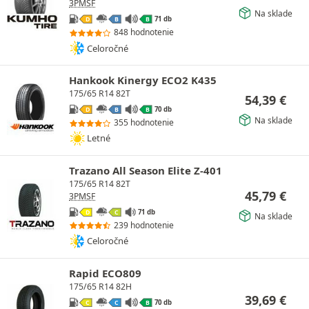
3PMSF
Na sklade
71 db
D
B
B
848 hodnotenie
Celoročné
Hankook Kinergy ECO2 K435
175/65 R14 82T
54,39
€
70 db
D
B
B
Na sklade
355 hodnotenie
Letné
Trazano All Season Elite Z-401
175/65 R14 82T
45,79
€
3PMSF
71 db
D
C
Na sklade
239 hodnotenie
Celoročné
Rapid ECO809
175/65 R14 82H
39,69
€
70 db
C
C
B