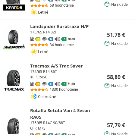
Na sklade
68 hodnotenie
Letné
Landspider Eurotraxx H/P
175/65 R14 82H
51,78
€
70 db
C
B
B
Na sklade
34 hodnotenie
Letné
Tracmax A/S Trac Saver
175/65 R14 86T
58,89
€
XL
3PMSF
71 db
D
C
B
Na sklade
1330 hodnotenie
Celoročné
Rotalla Setula Van 4 Seson
RA05
175/65 R14C 90/88T
57,79
€
6PR
M+S
Na sklade