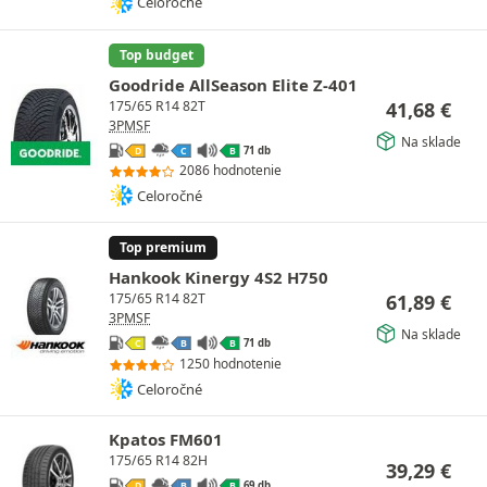
Celoročné
Top budget
Goodride AllSeason Elite Z-401
41,68
€
175/65 R14 82T
3PMSF
Na sklade
71 db
D
C
B
2086 hodnotenie
Celoročné
Top premium
Hankook Kinergy 4S2 H750
61,89
€
175/65 R14 82T
3PMSF
Na sklade
71 db
C
B
B
1250 hodnotenie
Celoročné
Kpatos FM601
175/65 R14 82H
39,29
€
69 db
D
B
B