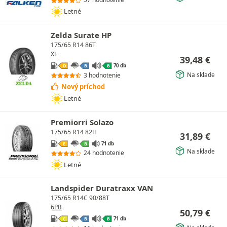
Letné
Zelda Surate HP
175/65 R14 86T
XL
39,48
€
70 db
D
B
B
Na sklade
3 hodnotenie
Nový príchod
Letné
Premiorri Solazo
175/65 R14 82H
31,89
€
71 db
E
B
Na sklade
24 hodnotenie
Letné
Landspider Duratraxx VAN
175/65 R14C 90/88T
6PR
50,79
€
71 db
C
B
B