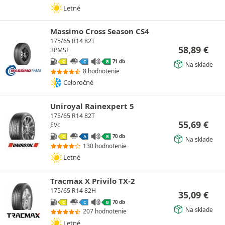
Letné
Massimo Cross Season CS4
175/65 R14 82T
58,89
€
3PMSF
71 db
C
C
B
Na sklade
8 hodnotenie
Celoročné
Uniroyal Rainexpert 5
175/65 R14 82T
55,69
€
EVc
70 db
C
A
B
Na sklade
130 hodnotenie
Letné
Tracmax X Privilo TX-2
175/65 R14 82H
35,09
€
70 db
C
C
B
Na sklade
207 hodnotenie
Letné