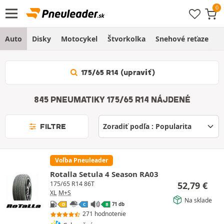
Auto
Disky
Motocykel
Štvorkolka
Snehové reťaze
O
175/65 R14 (upraviť)
845 PNEUMATIKY 175/65 R14 NÁJDENÉ
FILTRE
Voľba Pneuleader
Rotalla Setula 4 Season RA03
52,79
€
175/65 R14 86T
XL
M+S
Na sklade
71 db
D
C
B
271 hodnotenie