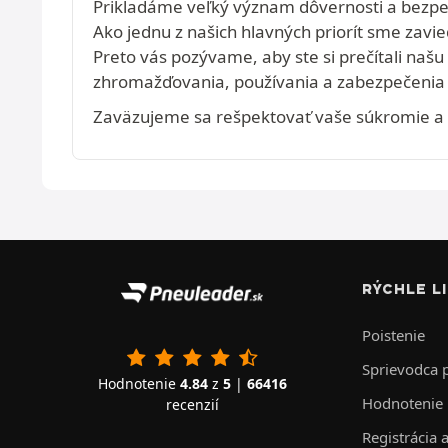
Prikladáme veľký význam dôvernosti a bezpečn
Ako jednu z našich hlavných priorít sme zavi
Preto vás pozývame, aby ste si prečítali na
zhromažďovania, používania a zabezpečenia 
Zaväzujeme sa rešpektovať vaše súkromie a 
RÝCHLE L
Poistenie
Sprievodca
Hodnotenie
4.84
z
5
|
66416
Hodnotenie
recenzií
Registrácia 