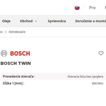
Pro
Oleje
Obchod
Sprievodca
Doručenie a mont
vo
Ostrekovače
BOSCH TWIN
Prevedenie stierača :
Stieracia liżta bez spojlera
Dĺżka 1 [mm] :
450 Mm