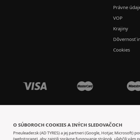
Právne údaj
VOP
Krajiny
Dôvernosť i
Cookies
O SÚBOROCH COOKIES A INÝCH SLEDOVAČOCH
Pneuleader.sk (AD TYRES) a jej partneri (Google, Hotjar, Microsoft) p
(webstorage), aby zaistili správne fungovanie stránok, uľahčili vám p