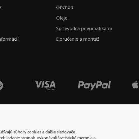
e
Obchod
Oleje
Sprievodca pneumatikami
nformácií
Doručenie a montáž
oužívajú súbory cookies a ďalšie sledovače
rehliadanie stránok, vykonávali štatistické merania a