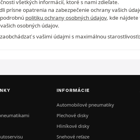
osti všetkých informácií, ktoré s nami zdieľate.
edli prísne opatrenia na zabezpečenie ochrany vašich údaj
šu podrobnú
politiku ochrany osobných údajov
, kde nájdete
vašich osobných údajov.
zaobchádzať s vašimi údajmi s maximálnou starostlivosť
INKY
INFORMÁCIE
Automobilové pneumatiky
 pneumatikami
Plechové disky
Hliníkové disky
autoservisu
Snehové reťaze