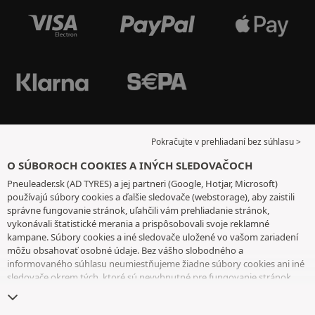
Pokračujte v prehliadaní bez súhlasu >
O SÚBOROCH COOKIES A INÝCH SLEDOVAČOCH
Pneuleader.sk (AD TYRES) a jej partneri (Google, Hotjar, Microsoft)
používajú súbory cookies a ďalšie sledovače (webstorage), aby zaistili
správne fungovanie stránok, uľahčili vám prehliadanie stránok,
vykonávali štatistické merania a prispôsobovali svoje reklamné
kampane. Súbory cookies a iné sledovače uložené vo vašom zariadení
môžu obsahovať osobné údaje. Bez vášho slobodného a
informovaného súhlasu neumiestňujeme žiadne súbory cookies ani iné
sledovače okrem tých, ktoré sú nevyhnutné pre fungovanie stránok.
Váš výber uchovávame 6 mesiacov. Svoj súhlas môžete kedykoľvek
odvolať tak, že prejdete na
stránku cookies a iné sledovače
. Môžete sa