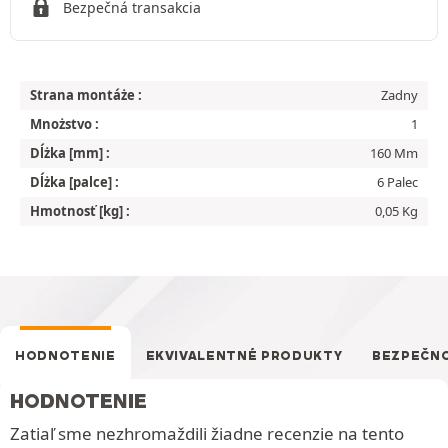
Bezpečná transakcia
Strana montáże :
Zadny
Mnożstvo :
1
Dĺżka [mm] :
160 Mm
Dĺżka [palce] :
6 Palec
Hmotnosť [kg] :
0,05 Kg
HODNOTENIE
EKVIVALENTNÉ PRODUKTY
BEZPEČN
HODNOTENIE
Zatiaľ sme nezhromaždili žiadne recenzie na tento