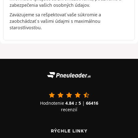
zabezpečenia vašich osobných údajov.
Zaväzujeme sa rešpektovať vaše súkromie a
zaobchádzať s vašimi údajmi s maximálnou
starostlivosťou.
Hodnotenie
4.84
z
5
|
66416
recenzií
RÝCHLE LINKY