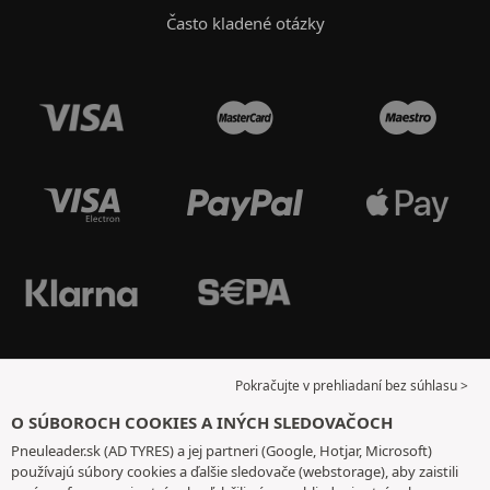
Často kladené otázky
Pokračujte v prehliadaní bez súhlasu >
O SÚBOROCH COOKIES A INÝCH SLEDOVAČOCH
Pneuleader.sk (AD TYRES) a jej partneri (Google, Hotjar, Microsoft)
používajú súbory cookies a ďalšie sledovače (webstorage), aby zaistili