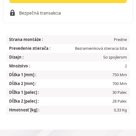
Bezpečná transakcia
Strana montáże :
Predne
Prevedenie stierača :
Bezramienková stieracia liżta
Dizajn :
So spojlerom
Mnożstvo :
2
Dĺżka 1 [mm] :
750 Mm
Dĺżka 2 [mm] :
700 Mm
Dĺžka 1 [palec] :
30 Palec
Dĺžka 2 [palec] :
28 Palec
Hmotnosť [kg] :
0,33 Kg