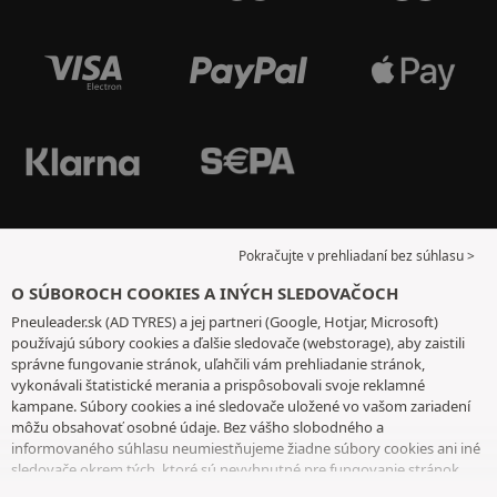
Pokračujte v prehliadaní bez súhlasu >
O SÚBOROCH COOKIES A INÝCH SLEDOVAČOCH
Pneuleader.sk (AD TYRES) a jej partneri (Google, Hotjar, Microsoft)
používajú súbory cookies a ďalšie sledovače (webstorage), aby zaistili
správne fungovanie stránok, uľahčili vám prehliadanie stránok,
vykonávali štatistické merania a prispôsobovali svoje reklamné
kampane. Súbory cookies a iné sledovače uložené vo vašom zariadení
môžu obsahovať osobné údaje. Bez vášho slobodného a
informovaného súhlasu neumiestňujeme žiadne súbory cookies ani iné
sledovače okrem tých, ktoré sú nevyhnutné pre fungovanie stránok.
Váš výber uchovávame 6 mesiacov. Svoj súhlas môžete kedykoľvek