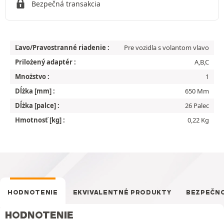
Bezpečná transakcia
Ľavo/Pravostranné riadenie :
Pre vozidla s volantom vlavo
Prilożený adaptér :
A,B,C
Mnożstvo :
1
Dĺżka [mm] :
650 Mm
Dĺżka [palce] :
26 Palec
Hmotnosť [kg] :
0,22 Kg
HODNOTENIE
EKVIVALENTNÉ PRODUKTY
BEZPEČN
HODNOTENIE