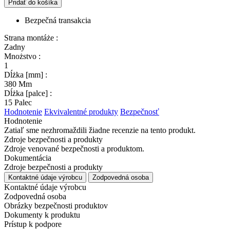
Pridať do košíka
Bezpečná transakcia
Strana montáże :
Zadny
Mnożstvo :
1
Dĺżka [mm] :
380 Mm
Dĺżka [palce] :
15 Palec
Hodnotenie
Ekvivalentné produkty
Bezpečnosť
Hodnotenie
Zatiaľ sme nezhromaždili žiadne recenzie na tento produkt.
Zdroje bezpečnosti a produkty
Zdroje venované bezpečnosti a produktom.
Dokumentácia
Zdroje bezpečnosti a produkty
Kontaktné údaje výrobcu
Zodpovedná osoba
Kontaktné údaje výrobcu
Zodpovedná osoba
Obrázky bezpečnosti produktov
Dokumenty k produktu
Prístup k podpore