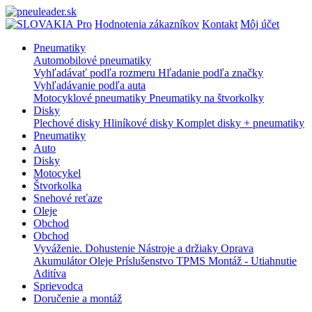
Pro
Hodnotenia zákazníkov
Kontakt
Môj účet
Pneumatiky
Automobilové pneumatiky
Vyhľadávať podľa rozmeru
Hľadanie podľa značky
Vyhľadávanie podľa auta
Motocyklové pneumatiky
Pneumatiky na štvorkolky
Disky
Plechové disky
Hliníkové disky
Komplet disky + pneumatiky
Pneumatiky
Auto
Disky
Motocykel
Štvorkolka
Snehové reťaze
Oleje
Obchod
Obchod
Vyváženie.
Dohustenie
Nástroje a držiaky
Oprava
Akumulátor
Oleje
Príslušenstvo
TPMS
Montáž - Utiahnutie
Aditíva
Sprievodca
Doručenie a montáž