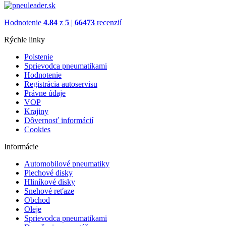
Hodnotenie
4.84
z
5
|
66473
recenzií
Rýchle linky
Poistenie
Sprievodca pneumatikami
Hodnotenie
Registrácia autoservisu
Právne údaje
VOP
Krajiny
Dôvernosť informácií
Cookies
Informácie
Automobilové pneumatiky
Plechové disky
Hliníkové disky
Snehové reťaze
Obchod
Oleje
Sprievodca pneumatikami