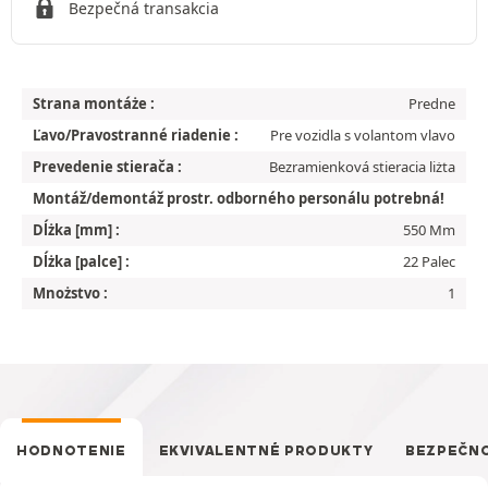
Bezpečná transakcia
Strana montáże :
Predne
Ľavo/Pravostranné riadenie :
Pre vozidla s volantom vlavo
Prevedenie stierača :
Bezramienková stieracia liżta
Montáž/demontáž prostr. odborného personálu potrebná!
Dĺżka [mm] :
550 Mm
Dĺżka [palce] :
22 Palec
Mnożstvo :
1
HODNOTENIE
EKVIVALENTNÉ PRODUKTY
BEZPEČN