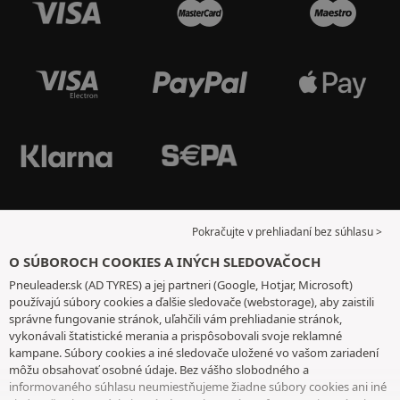
Pokračujte v prehliadaní bez súhlasu >
O SÚBOROCH COOKIES A INÝCH SLEDOVAČOCH
Pneuleader.sk (AD TYRES) a jej partneri (Google, Hotjar, Microsoft)
používajú súbory cookies a ďalšie sledovače (webstorage), aby zaistili
správne fungovanie stránok, uľahčili vám prehliadanie stránok,
vykonávali štatistické merania a prispôsobovali svoje reklamné
kampane. Súbory cookies a iné sledovače uložené vo vašom zariadení
môžu obsahovať osobné údaje. Bez vášho slobodného a
informovaného súhlasu neumiestňujeme žiadne súbory cookies ani iné