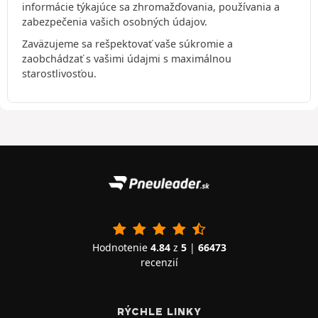
informácie týkajúce sa zhromažďovania, používania a
zabezpečenia vašich osobných údajov.
Zaväzujeme sa rešpektovať vaše súkromie a
zaobchádzať s vašimi údajmi s maximálnou
starostlivosťou.
Hodnotenie
4.84
z
5
|
66473
recenzií
RÝCHLE LINKY