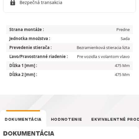
Bezpečná transakcia
Strana montáże :
Predne
Jednotka mnożstva :
Sada
Prevedenie stierača :
Bezramienková stieracia liżta
Ľavo/Pravostranné riadenie :
Pre vozidla s volantom vlavo
Dĺżka 1 [mm] :
475 Mm
Dĺżka 2 [mm] :
475 Mm
DOKUMENTÁCIA
HODNOTENIE
EKVIVALENTNÉ PRO
DOKUMENTÁCIA