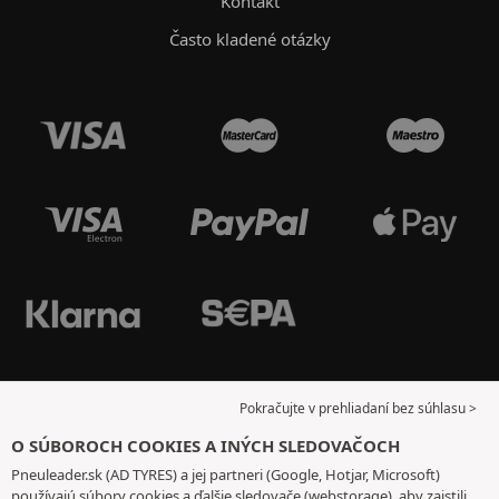
Kontakt
Často kladené otázky
Pokračujte v prehliadaní bez súhlasu >
O SÚBOROCH COOKIES A INÝCH SLEDOVAČOCH
Pneuleader.sk (AD TYRES) a jej partneri (Google, Hotjar, Microsoft)
používajú súbory cookies a ďalšie sledovače (webstorage), aby zaistili