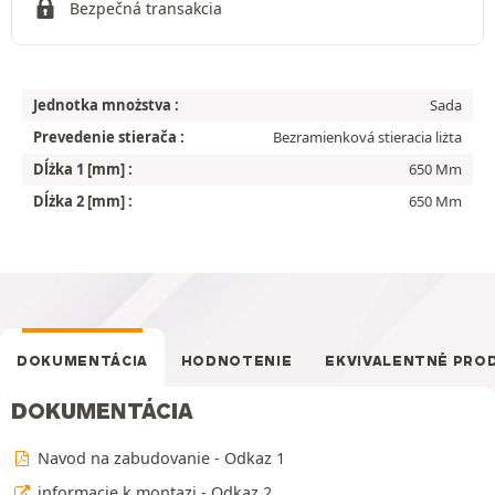
Bezpečná transakcia
Jednotka mnożstva :
Sada
Prevedenie stierača :
Bezramienková stieracia liżta
Dĺżka 1 [mm] :
650 Mm
Dĺżka 2 [mm] :
650 Mm
DOKUMENTÁCIA
HODNOTENIE
EKVIVALENTNÉ PRO
DOKUMENTÁCIA
Navod na zabudovanie - Odkaz 1
informacie k montazi - Odkaz 2