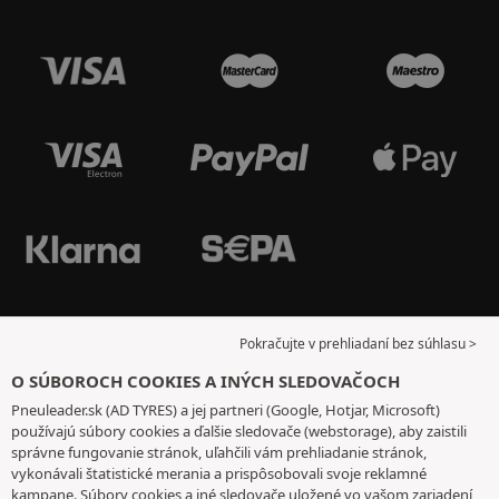
Pokračujte v prehliadaní bez súhlasu >
O SÚBOROCH COOKIES A INÝCH SLEDOVAČOCH
Pneuleader.sk (AD TYRES) a jej partneri (Google, Hotjar, Microsoft)
používajú súbory cookies a ďalšie sledovače (webstorage), aby zaistili
správne fungovanie stránok, uľahčili vám prehliadanie stránok,
vykonávali štatistické merania a prispôsobovali svoje reklamné
kampane. Súbory cookies a iné sledovače uložené vo vašom zariadení