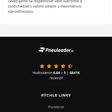
Zaväzujeme sa rešpektovať vaše súkromie a
zaobchádzať s vašimi údajmi s maximálnou
starostlivosťou.
Hodnotenie
4.84
z
5
|
66416
recenzií
RÝCHLE LINKY
Poistenie