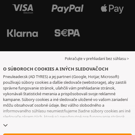
Pokračujte v prehliadaní bez súhlasu >
O SÚBOROCH COOKIES A INÝCH SLEDOVAČOCH
Pneuleader.sk (AD TYRES) a jej partneri (Google, Hotjar, Microsoft)
používajú súbory cookies a ďalšie sledovače (webstorage), aby zaistili
správne fungovanie stránok, uľahčili vám prehliadanie stránok,
vykonávali štatistické merania a prispôsobovali svoje reklamné
kampane. Súbory cookies a iné sledovače uložené vo vašom zariadení
môžu obsahovať osobné údaje. Bez vášho slobodného a
informovaného súhlasu neumiestňujeme žiadne súbory cookies ani iné
sledovače okrem tých, ktoré sú nevyhnutné pre fungovanie stránok.
Váš výber uchovávame 6 mesiacov. Svoj súhlas môžete kedykoľvek
odvolať tak, že prejdete na
stránku cookies a iné sledovače
. Môžete sa
rozhodnúť pokračovať v prehliadaní bez súhlasu s ukladaním súborov