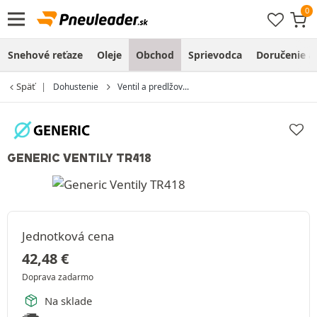
Snehové reťaze
Oleje
Obchod
Sprievodca
Doručenie a
Späť
Dohustenie
Ventil a predlžov...
GENERIC VENTILY TR418
Jednotková cena
42,48
€
Doprava zadarmo
Na sklade